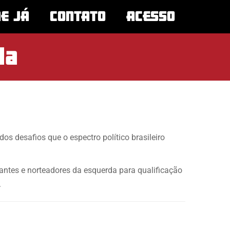
NE JÁ
CONTATO
ACESSO
da
s desafios que o espectro político brasileiro
tantes e norteadores da esquerda para qualificação
.