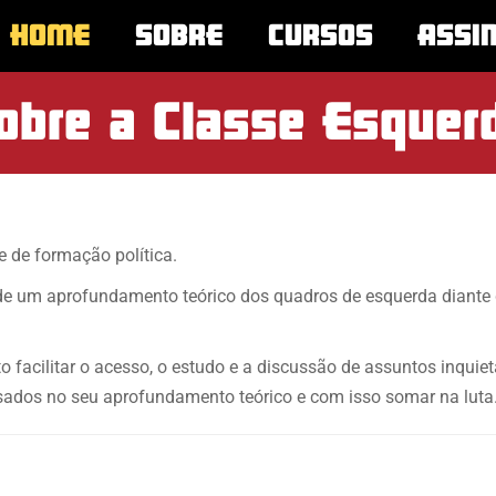
HOME
SOBRE
CURSOS
ASSI
obre a Classe Esquer
 de formação política.
 de um aprofundamento teórico dos quadros de esquerda diante do
 facilitar o acesso, o estudo e a discussão de assuntos inquie
ssados no seu aprofundamento teórico e com isso somar na luta