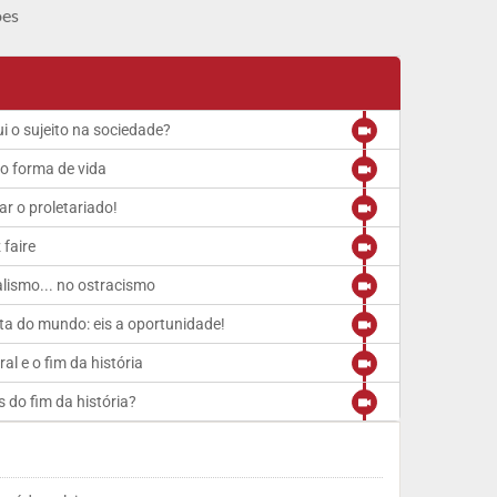
ões
i o sujeito na sociedade?
o forma de vida
ar o proletariado!
 faire
alismo... no ostracismo
nta do mundo: eis a oportunidade!
al e o fim da história
 do fim da história?