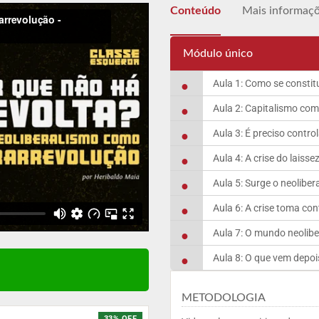
Conteúdo
Mais informaç
Módulo único
Aula 1: Como se constitu
Aula 2: Capitalismo com
Aula 3: É preciso control
Aula 4: A crise do laissez
Aula 5: Surge o neoliber
Aula 6: A crise toma co
Aula 7: O mundo neoliber
Aula 8: O que vem depois
METODOLOGIA
33% OFF