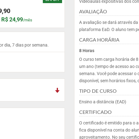
Videoaulas expositivas dos con
9,90
AVALIAÇÃO
R$ 24,99
a
/mês
A avaliação se dará através da
plataforma EaD. O aluno tem pe
CARGA HORÁRIA
or dia, 7 dias por semana.
8 Horas
O curso tem carga horária de 8
um ano (tempo de acesso ao cur
semana. Você pode acessar o c
disponível, sem horários fixos, 
TIPO DE CURSO
Ensino a distância (EAD)
CERTIFICADO
O certificado é emitido para o
fica disponível na conta do al
aproveitamento. No seu certifi