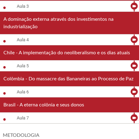
Aula 3
A dominação externa através dos investimentos na
industrialização
Aula 4
Chile - A implementação do neoliberalismo e os dias atuais
Aula 5
Colômbia - Do massacre das Bananeiras ao Processo de Paz
Aula 6
Brasil - A eterna colônia e seus donos
Aula 7
METODOLOGIA