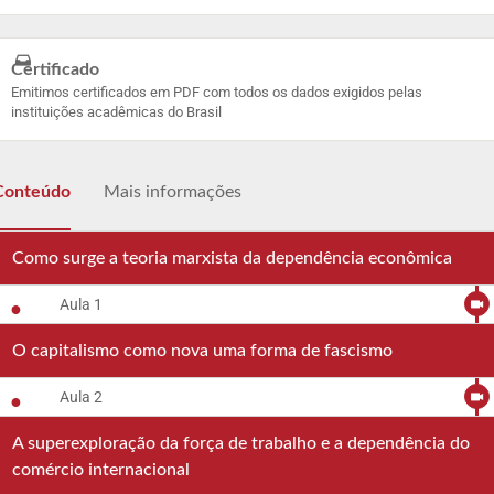
Certificado
Emitimos certificados em PDF com todos os dados exigidos pelas
instituições acadêmicas do Brasil
Conteúdo
Mais informações
Como surge a teoria marxista da dependência econômica
Aula 1
O capitalismo como nova uma forma de fascismo
Aula 2
A superexploração da força de trabalho e a dependência do
comércio internacional